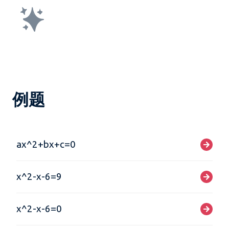
例题
ax^2+bx+c=0
x^2-x-6=9
x^2-x-6=0