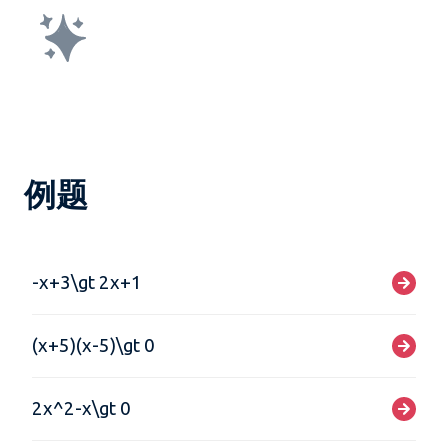
例题
-x+3\gt 2x+1
(x+5)(x-5)\gt 0
2x^2-x\gt 0