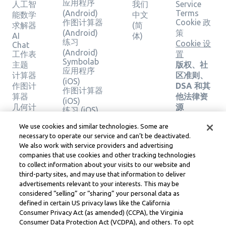
应用程序
人工智
我们
Service
(Android)
Terms
能数学
中文
作图计算器
Cookie 政
求解器
(简
(Android)
策
AI
体)
练习
Cookie 设
Chat
(Android)
工作表
置
Symbolab
主题
版权、社
应用程序
计算器
区准则、
(iOS)
作图计
DSA 和其
作图计算器
算器
他法律资
(iOS)
几何计
源
练习 (iOS)
算器
Learneo
法律中心
We use cookies and similar technologies. Some are
验证解
necessary to operate our service and can’t be deactivated.
Learneo
决方案
We also work with service providers and advertising
服务条款
companies that use cookies and other tracking technologies
to collect information about your visits to our website and
Symbolab, a Learneo, Inc. business
third-party sites, and may use that information to deliver
© Learneo, Inc. 2024
advertisements relevant to your interests. This may be
considered “selling” or “sharing” your personal data as
defined in certain US privacy laws like the California
Consumer Privacy Act (as amended) (CCPA), the Virginia
Consumer Data Protection Act (VCDPA), and others. To opt