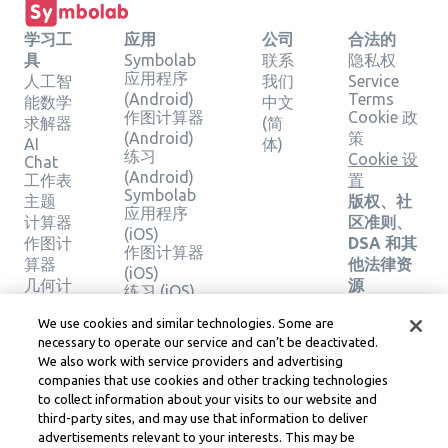
学习工
应用
公司
合法的
具
Symbolab
联系
隐私权
应用程序
人工智
我们
Service
(Android)
Terms
能数学
中文
作图计算器
Cookie 政
求解器
(简
(Android)
策
AI
体)
练习
Cookie 设
Chat
(Android)
工作表
置
Symbolab
主题
版权、社
应用程序
计算器
区准则、
(iOS)
作图计
DSA 和其
作图计算器
算器
他法律资
(iOS)
几何计
源
练习 (iOS)
算器
Learneo
法律中心
We use cookies and similar technologies. Some are
验证解
necessary to operate our service and can’t be deactivated.
Learneo
决方案
We also work with service providers and advertising
服务条款
companies that use cookies and other tracking technologies
to collect information about your visits to our website and
Symbolab, a Learneo, Inc. business
third-party sites, and may use that information to deliver
© Learneo, Inc. 2024
advertisements relevant to your interests. This may be