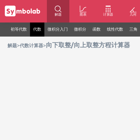
解题
图表
计算器
几何
初等代数
代数
微积分入门
微积分
函数
线性代数
三角
向下取整/向上取整方程计算器
>
>
解题
代数计算器