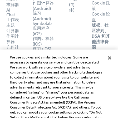
作图计算器
Cookie 政
求解器
(简
(Android)
策
AI
体)
练习
Cookie 设
Chat
(Android)
工作表
置
Symbolab
主题
版权、社
应用程序
计算器
区准则、
(iOS)
作图计
DSA 和其
作图计算器
算器
他法律资
(iOS)
几何计
源
练习 (iOS)
算器
Learneo
法律中心
We use cookies and similar technologies. Some are
验证解
necessary to operate our service and can’t be deactivated.
Learneo
决方案
We also work with service providers and advertising
服务条款
companies that use cookies and other tracking technologies
to collect information about your visits to our website and
Symbolab, a Learneo, Inc. business
third-party sites, and may use that information to deliver
© Learneo, Inc. 2024
advertisements relevant to your interests. This may be
considered “selling” or “sharing” your personal data as
defined in certain US privacy laws like the California
Consumer Privacy Act (as amended) (CCPA), the Virginia
Consumer Data Protection Act (VCDPA), and others. To opt
out, you can modify your cookie settings by clicking “Do Not
Sell or Share My Personal Info” below. For more information