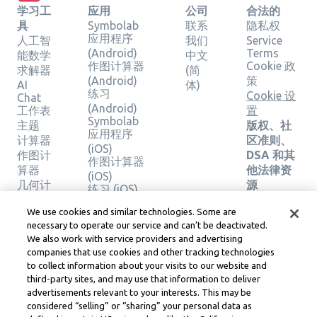
学习工
应用
公司
合法的
具
Symbolab
联系
隐私权
应用程序
人工智
我们
Service
(Android)
Terms
能数学
中文
作图计算器
Cookie 政
求解器
(简
(Android)
策
AI
体)
练习
Cookie 设
Chat
(Android)
工作表
置
Symbolab
主题
版权、社
应用程序
计算器
区准则、
(iOS)
作图计
DSA 和其
作图计算器
算器
他法律资
(iOS)
几何计
源
练习 (iOS)
算器
Learneo
法律中心
We use cookies and similar technologies. Some are
验证解
necessary to operate our service and can’t be deactivated.
Learneo
决方案
We also work with service providers and advertising
服务条款
companies that use cookies and other tracking technologies
to collect information about your visits to our website and
Symbolab, a Learneo, Inc. business
third-party sites, and may use that information to deliver
© Learneo, Inc. 2024
advertisements relevant to your interests. This may be
considered “selling” or “sharing” your personal data as