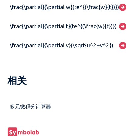
\frac{\partial}{\partial w}(te^{(\frac{w}{t})})
\frac{\partial}{\partial t}(te^{(\frac{w}{t})})
\frac{\partial}{\partial v}(\sqrt{u^2+v^2})
相关
多元微积分计算器