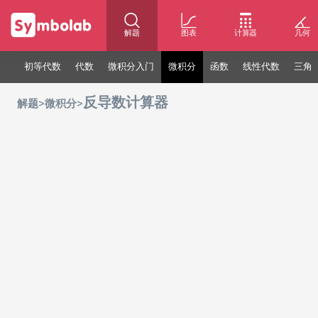
解题
图表
计算器
几何
初等代数
代数
微积分入门
微积分
函数
线性代数
三角
反导数计算器
>
>
解题
微积分