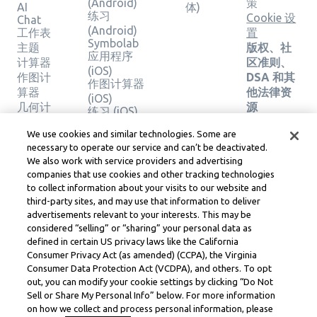
(Android)
策
AI
体)
练习
Cookie 设
Chat
(Android)
工作表
置
Symbolab
主题
版权、社
应用程序
计算器
区准则、
(iOS)
作图计
DSA 和其
作图计算器
算器
他法律资
(iOS)
几何计
源
练习 (iOS)
算器
Learneo
法律中心
We use cookies and similar technologies. Some are
验证解
necessary to operate our service and can’t be deactivated.
Learneo
决方案
We also work with service providers and advertising
服务条款
companies that use cookies and other tracking technologies
to collect information about your visits to our website and
Symbolab, a Learneo, Inc. business
third-party sites, and may use that information to deliver
© Learneo, Inc. 2024
advertisements relevant to your interests. This may be
considered “selling” or “sharing” your personal data as
defined in certain US privacy laws like the California
Consumer Privacy Act (as amended) (CCPA), the Virginia
Consumer Data Protection Act (VCDPA), and others. To opt
out, you can modify your cookie settings by clicking “Do Not
Sell or Share My Personal Info” below. For more information
on how we collect and process personal information, please