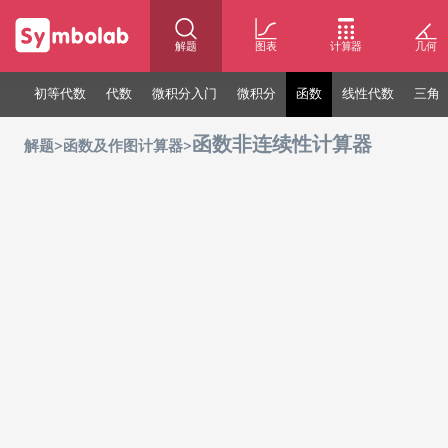
解题
图表
计算器
几何
初等代数
代数
微积分入门
微积分
函数
线性代数
三角
函数非连续性计算器
>
>
解题
函数及作图计算器