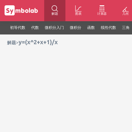
解题
图表
计算器
几何
初等代数
代数
微积分入门
微积分
函数
线性代数
三角
y=(x^2+x+1)/x
>
解题