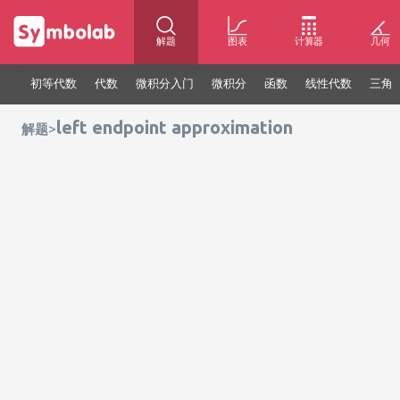
解题
图表
计算器
几何
初等代数
代数
微积分入门
微积分
函数
线性代数
三角
left endpoint approximation
>
解题