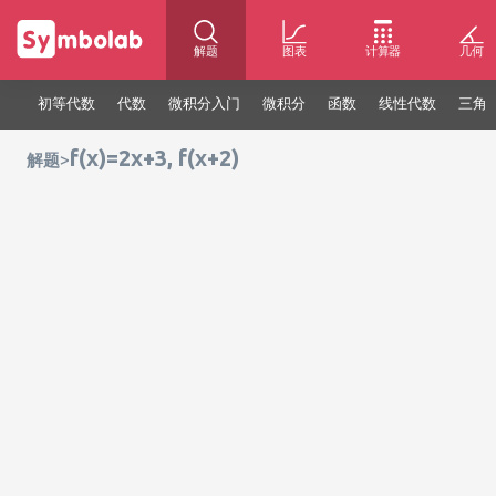
解题
图表
计算器
几何
初等代数
代数
微积分入门
微积分
函数
线性代数
三角
f(x)=2x+3, f(x+2)
>
解题