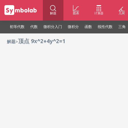
解题
图表
计算器
几何
初等代数
代数
微积分入门
微积分
函数
线性代数
三角
顶点 9x^2+4y^2=1
>
解题