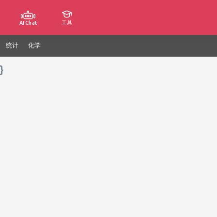
工具
AI Chat
统计
化学
}