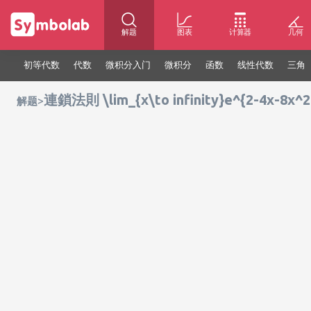
解题
图表
计算器
几何
初等代数
代数
微积分入门
微积分
函数
线性代数
三角
連鎖法則 \lim_{x\to infinity}e^{2-4x-8x^2
>
解题