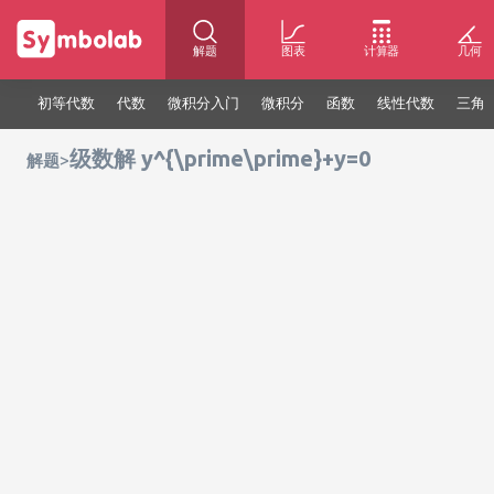
解题
图表
计算器
几何
初等代数
代数
微积分入门
微积分
函数
线性代数
三角
级数解 y^{\prime\prime}+y=0
>
解题