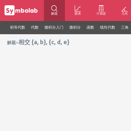
解题
图表
计算器
几何
初等代数
代数
微积分入门
微积分
函数
线性代数
三角
相交 {a, b}, {c, d, e}
>
解题