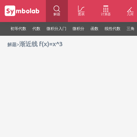
解题
图表
计算器
几何
初等代数
代数
微积分入门
微积分
函数
线性代数
三角
渐近线 f(x)=x^3
>
解题