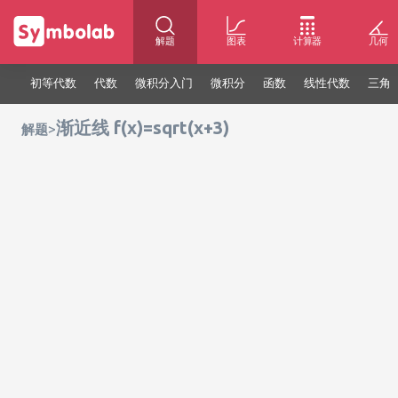
解题
图表
计算器
几何
初等代数
代数
微积分入门
微积分
函数
线性代数
三角
渐近线 f(x)=sqrt(x+3)
>
解题