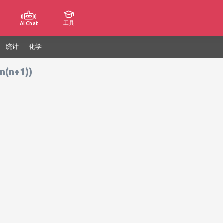
工具
AI Chat
统计
化学
n(n+1))