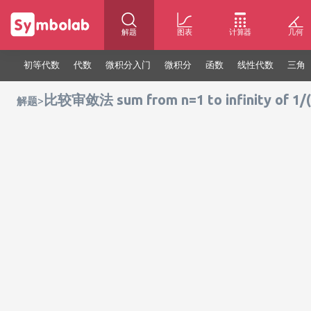
解题
图表
计算器
几何
初等代数
代数
微积分入门
微积分
函数
线性代数
三角
比较审敛法 sum from n=1 to infinity of 1/(
>
解题