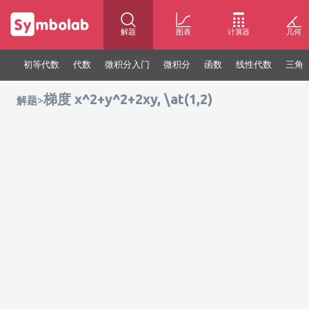
解题
图表
计算器
几何
初等代数
代数
微积分入门
微积分
函数
线性代数
三角
梯度 x^2+y^2+2xy, \at(1,2)
>
解题