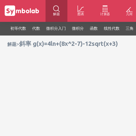
解题
图表
计算器
几何
初等代数
代数
微积分入门
微积分
函数
线性代数
三角
斜率 g(x)=4ln+(8x^2-7)-12sqrt(x+3)
>
解题