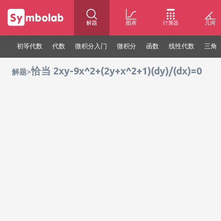
解题
图表
计算器
几何
初等代数
代数
微积分入门
微积分
函数
线性代数
三角
恰当 2xy-9x^2+(2y+x^2+1)(dy)/(dx)=0
>
解题