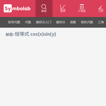
解题
图表
计算器
几何
初等代数
代数
微积分入门
微积分
函数
线性代数
三角
恒等式 cos(x)sin(y)
>
解题