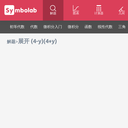
解题
图表
计算器
几何
初等代数
代数
微积分入门
微积分
函数
线性代数
三角
展开 (4-y)(4+y)
>
解题