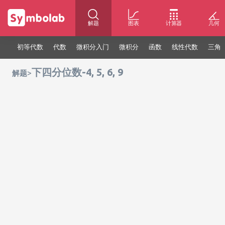
解题
图表
计算器
几何
初等代数
代数
微积分入门
微积分
函数
线性代数
三角
下四分位数-4, 5, 6, 9
>
解题