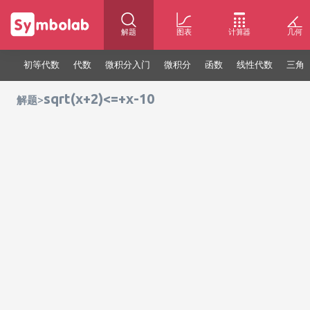
解题
图表
计算器
几何
初等代数
代数
微积分入门
微积分
函数
线性代数
三角
sqrt(x+2)<=+x-10
>
解题