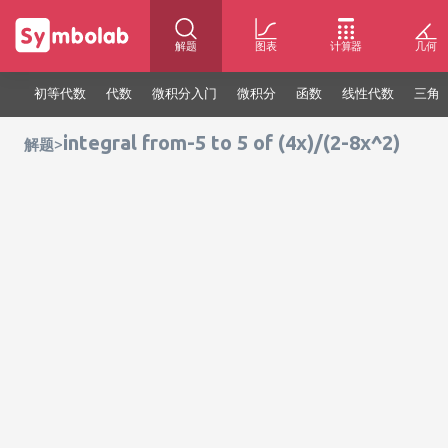
解题
图表
计算器
几何
初等代数
代数
微积分入门
微积分
函数
线性代数
三角
integral from-5 to 5 of (4x)/(2-8x^2)
>
解题