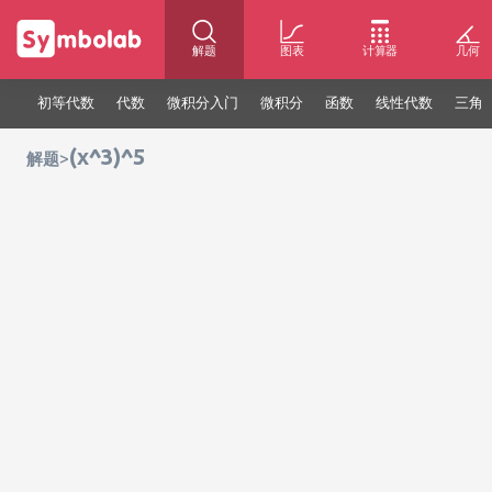
解题
图表
计算器
几何
初等代数
代数
微积分入门
微积分
函数
线性代数
三角
(x^3)^5
>
解题