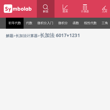
解题
图表
计算器
几何
初等代数
代数
微积分入门
微积分
函数
线性代数
三角
长加法 6017+1231
>
>
解题
长加法计算器