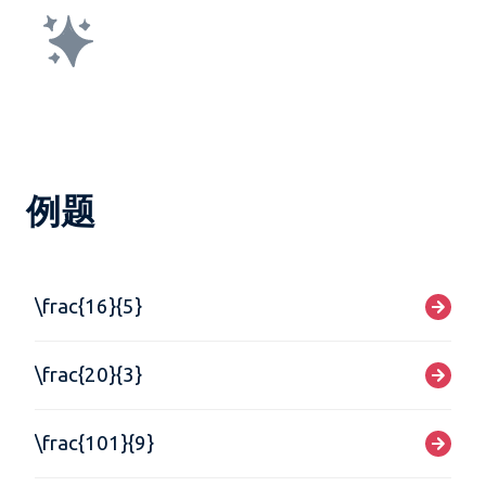
例题
\frac{16}{5}
\frac{20}{3}
\frac{101}{9}