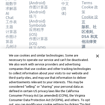
(Android)
Terms
能数学
中文
作图计算器
Cookie 政
求解器
(简
(Android)
策
AI
体)
练习
Cookie 设
Chat
(Android)
工作表
置
Symbolab
主题
版权、社
应用程序
计算器
区准则、
(iOS)
作图计
DSA 和其
作图计算器
算器
他法律资
(iOS)
几何计
源
练习 (iOS)
算器
Learneo
法律中心
We use cookies and similar technologies. Some are
验证解
necessary to operate our service and can’t be deactivated.
Learneo
决方案
We also work with service providers and advertising
服务条款
companies that use cookies and other tracking technologies
to collect information about your visits to our website and
Symbolab, a Learneo, Inc. business
third-party sites, and may use that information to deliver
© Learneo, Inc. 2024
advertisements relevant to your interests. This may be
considered “selling” or “sharing” your personal data as
defined in certain US privacy laws like the California
Consumer Privacy Act (as amended) (CCPA), the Virginia
Consumer Data Protection Act (VCDPA), and others. To opt
out, you can modify your cookie settings by clicking “Do Not