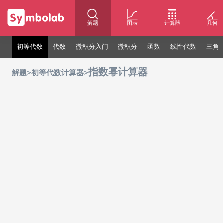
解题
图表
计算器
几何
初等代数
代数
微积分入门
微积分
函数
线性代数
三角
指数幂计算器
>
>
解题
初等代数计算器