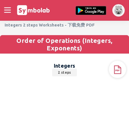
Integers 2 steps Worksheets - 下载免费 PDF
Order of Operations (Integers,
Exponents)
Integers
2 steps