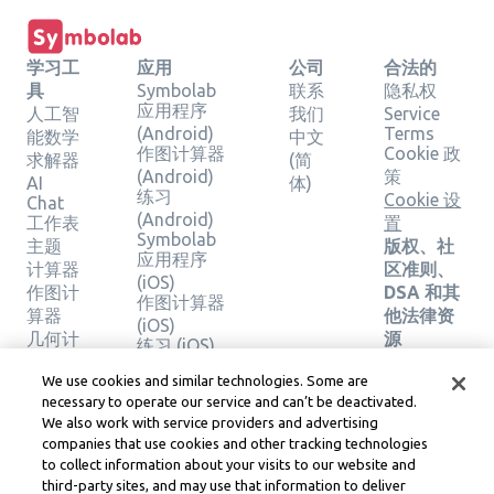
学习工
应用
公司
合法的
具
Symbolab
联系
隐私权
应用程序
人工智
我们
Service
(Android)
Terms
能数学
中文
作图计算器
Cookie 政
求解器
(简
(Android)
策
AI
体)
练习
Cookie 设
Chat
(Android)
工作表
置
Symbolab
主题
版权、社
应用程序
计算器
区准则、
(iOS)
作图计
DSA 和其
作图计算器
算器
他法律资
(iOS)
几何计
源
练习 (iOS)
算器
Learneo
法律中心
We use cookies and similar technologies. Some are
验证解
necessary to operate our service and can’t be deactivated.
Learneo
决方案
We also work with service providers and advertising
服务条款
companies that use cookies and other tracking technologies
to collect information about your visits to our website and
Symbolab, a Learneo, Inc. business
third-party sites, and may use that information to deliver
© Learneo, Inc. 2024